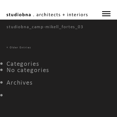
studiobna_camp-mikell_fortes_03
«
Older Entries
Categories
No categories
Archives